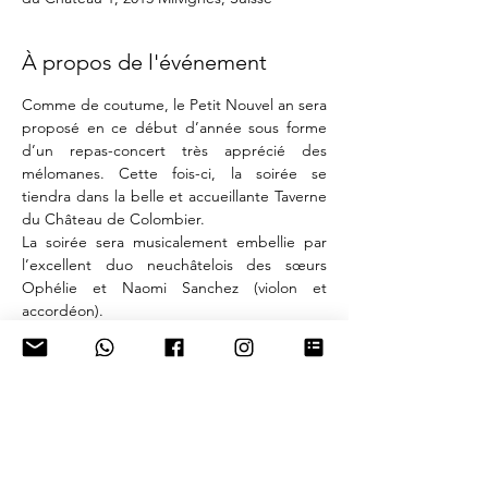
À propos de l'événement
Comme de coutume, le Petit Nouvel an sera 
proposé en ce début d’année sous forme 
d’un repas-concert très apprécié des 
mélomanes. Cette fois-ci, la soirée se 
tiendra dans la belle et accueillante Taverne 
du Château de Colombier. 
La soirée sera musicalement embellie par 
l’excellent duo neuchâtelois des sœurs 
Ophélie et Naomi Sanchez (violon et 
accordéon).
CHF 96.- / personne (boissons en sus)
MENU « terre »
Amuse-bouche maison