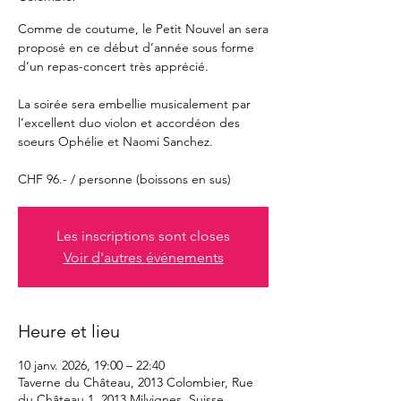
Comme de coutume, le Petit Nouvel an sera
proposé en ce début d’année sous forme
d’un repas-concert très apprécié.
La soirée sera embellie musicalement par
l’excellent duo violon et accordéon des
soeurs Ophélie et Naomi Sanchez.
CHF 96.- / personne (boissons en sus)
Les inscriptions sont closes
Voir d'autres événements
Heure et lieu
10 janv. 2026, 19:00 – 22:40
Taverne du Château, 2013 Colombier, Rue
du Château 1, 2013 Milvignes, Suisse