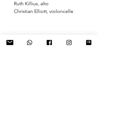
Ruth Killius, alto
Christian Elliott, violoncelle
28 avril 2023
Duo Demenga
Patrick Demenga, violoncelle
Thomas Demenga, violoncelle